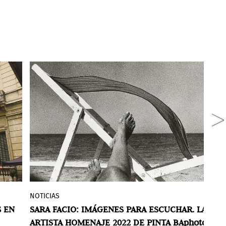
NOTICIAS
G
Pinta BAPhoto inaugura su edición 2022
S EN
SARA FACIO: IMÁGENES PARA ESCUCHAR. LA
S
 se
con un homenaje a la destacada
ARTISTA HOMENAJE 2022 DE PINTA BAphoto
F
e.
fotógrafa Sara Facio. La exhibición está