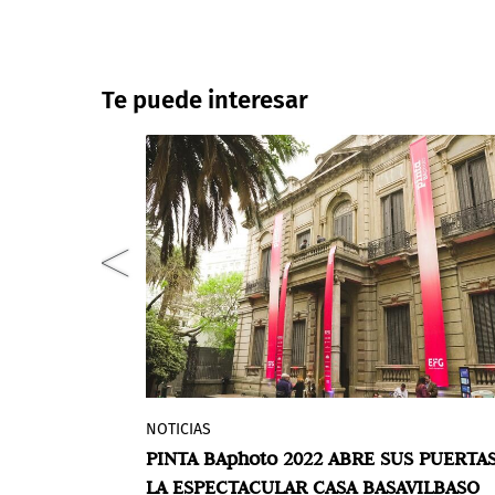
Te puede interesar
Closed
NOTICIAS
o se llevará
Pinta BAphoto
, la feria de fotografía
E DE
PINTA BAphoto 2022 ABRE SUS PUERTA
al 1ero de
latinoamericana de mayor trayectoria
hoto 2023
LA ESPECTACULAR CASA BASAVILBASO
n 8, Buenos
podrá visitar del 21 al 25 de septiembr