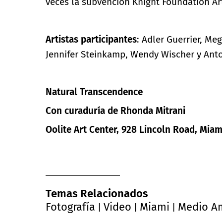
veces la subvención Knight Foundation Ar
Artistas participantes
: Adler Guerrier, M
Jennifer Steinkamp, ​​Wendy Wischer y Ant
Natural Transcendence
Con curaduría de Rhonda Mitrani
Oolite Art Center
, 928 Lincoln Road, Mia
Temas Relacionados
Fotografía
Video
Miami
Medio A
|
|
|