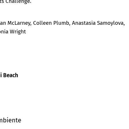
ts Challenge.
egan McLarney, Colleen Plumb, Anastasia Samoylova,
onia Wright
mi Beach
mbiente