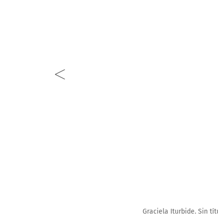
Graciela Iturbide. Sin título, Ostia, Roma, Italia, 2007.