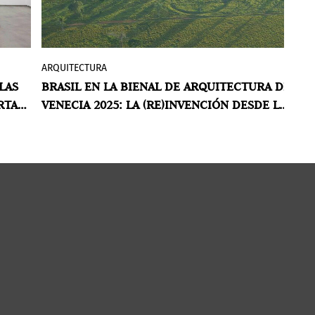
ARQUITECTURA
A
Hasta el 23 de noviembre de 2025, el
LAS
BRASIL EN LA BIENAL DE ARQUITECTURA DE
C
Pabellón de Brasil en la 19ª Exposición
RTAR
VENECIA 2025: LA (RE)INVENCIÓN DESDE LA
A
sel
Internacional de Arquitectura de la
AMAZONÍA
D
Bienal de Venecia
presentará
(RE)INVENCIÓN
, un proyecto
de
curado por Luciana Saboia, Matheus
Seco y Eder Alencar, integrantes del
colectivo
Plano Coletivo
.