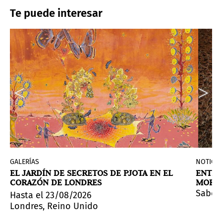
Te puede interesar
GALERÍAS
NOTICIA
EL JARDÍN DE SECRETOS DE PJOTA EN EL
ENTRE
CORAZÓN DE LONDRES
MOREL
ta a reflexionar sobre cómo habitamos el mundo.
 por más de cincuenta obras participativas, reconfigur
Sabere
Hasta el 23/08/2026
Londres, Reino Unido