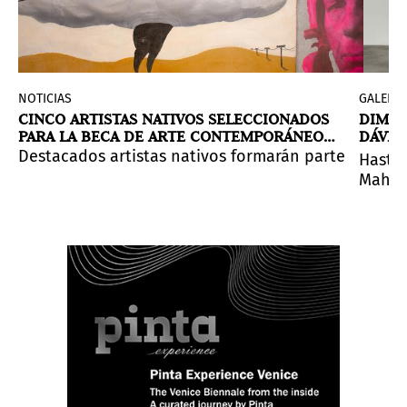
NOTICIAS
GALERÍA
E
CINCO ARTISTAS NATIVOS SELECCIONADOS
DIMEN
PARA LA BECA DE ARTE CONTEMPORÁNEO
DÁVIL
EITELJORG
 panameño y centroamericano que aún está en construcc
eptiembre de 2025, examina el deseo, la pulsión y la tr
tenso programa de exposiciones y actividades alrededo
Destacados artistas nativos formarán parte de
Emer
Hasta 
Mahón