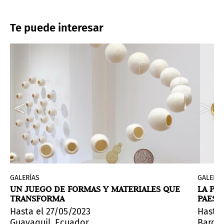
Te puede interesar
GALERÍAS
GALERÍA
UN JUEGO DE FORMAS Y MATERIALES QUE
LA PA
TRANSFORMA
PAES 
rry en Italia, que tuvo lugar en Lecco en 1978, la admi
oto Center reúne la obra de la artista mexicana Tina 
oria de Marcelo Brodsky (b.1954, Buenos Aires, Argenti
Hasta el 27/05/2023
Hasta 
Guayaquil, Ecuador
Barce