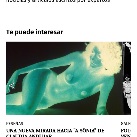
Te puede interesar
RESEÑAS
GALERÍA
UNA NUEVA MIRADA HACIA "A SÔNIA" DE
FOTOG
CLAUDIA ANDUJAR
VENEZ