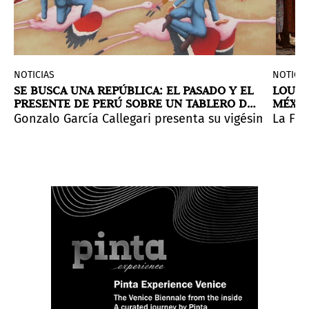
NOTICIAS
NOTICIA
SE BUSCA UNA REPÚBLICA: EL PASADO Y EL
LOURD
PRESENTE DE PERÚ SOBRE UN TABLERO DE
MÉXI
AJEDREZ
, México, 1940-íbidem, 2022) realizó alrededor del La
na de las partes que conforman su producción artística
uyó uno de los trabajos más fundamentales de las prime
(tierra) con
Gonzalo García Callegari presenta su vigésima muest
philia
(amor y amistad)— evoca una conexió
La Fun