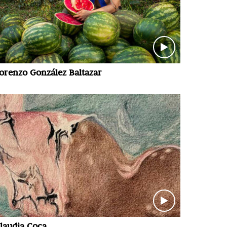
orenzo González Baltazar
laudia Coca