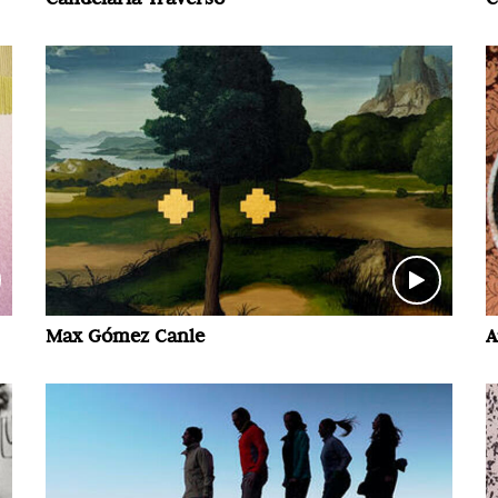
Max Gómez Canle
A