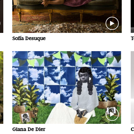
Sofía Desuque
T
Giana De Dier
C