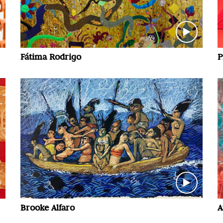
Fátima Rodrigo
P
Brooke Alfaro
A