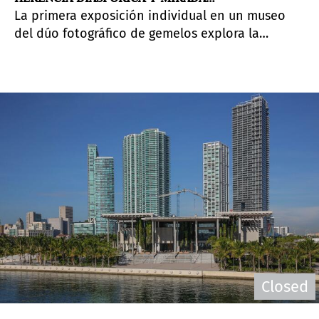
La primera exposición individual en un museo
CONTEMPORÁNEA
del dúo fotográfico de gemelos explora la
espiritualidad afrocubana desde una mirada
pictórica de su herencia cultural.
Closed