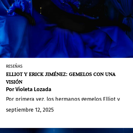
RESEÑAS
ELLIOT Y ERICK JIMÉNEZ: GEMELOS CON UNA
VISIÓN
Por Violeta Lozada
Por primera vez, los hermanos gemelos Elliot y
Erick Jiménez se presentan en un museo como
septiembre 12, 2025
dúo artístico, compartiendo un trabajo que es a
la vez íntimo y profundamente espiritual.