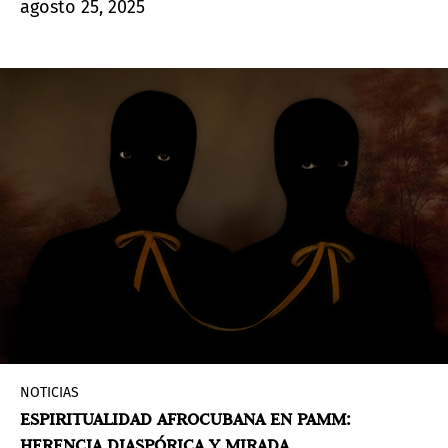
agosto 25, 2025
las usuales narrativas de la historia del arte
incorporando visiones que amplían la
comprensión del aporte de artistas que, siendo
fundacionales, como este creador nacido en la
actual Eslovenia en 1924, y nacionalizado en
Argentina, distan de estar incorporados al relato
global del arte concreto.
NOTICIAS
ESPIRITUALIDAD AFROCUBANA EN PAMM:
HERENCIA DIASPÓRICA Y MIRADA