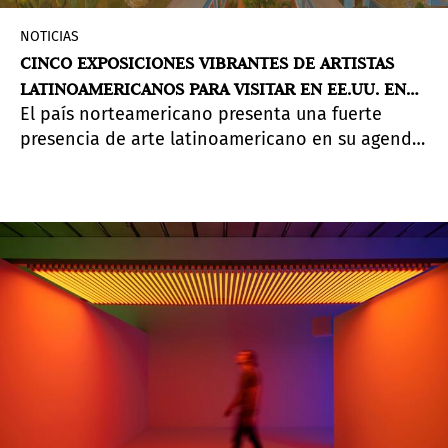
NOTICIAS
CINCO EXPOSICIONES VIBRANTES DE ARTISTAS
LATINOAMERICANOS PARA VISITAR EN EE.UU. EN
El país norteamericano presenta una fuerte
2026
presencia de arte latinoamericano en su agenda
de este año, donde se destacan figuras
históricas como también contemporáneas.