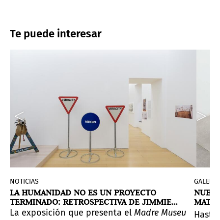
Te puede interesar
NOTICIAS
GALERÍA
LA HUMANIDAD NO ES UN PROYECTO
NUEVA
TERMINADO: RETROSPECTIVA DE JIMMIE
MATS
DURHAM
), un reconocido maestro de la abstracción geométrica
s del artista español conservadas en el acervo instit
oms
de la artista.
La exposición que presenta el
Madre Museum
es la 
Hasta 