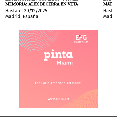
MEMORIA: ALEX BECERRA EN VETA
MATÍA
ogía y la historia del arte. Vive en Madrid, donde tra
Hasta el 20/12/2025
Hasta 
Madrid, España
Madri