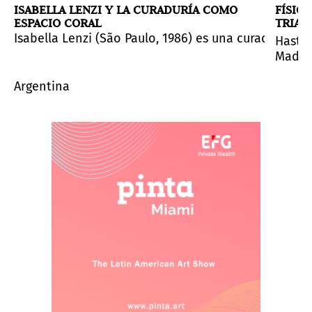
Ó
ISABELLA LENZI Y LA CURADURÍA COMO
FÍSIC
ESPACIO CORAL
TRIAN
ituciones como el Museo Reina Sofía, Fundación Mapfre,
 la serie
 Rosa Chancho y
Isabella Lenzi (São Paulo, 1986) es una curadora for
Black Mirror / Espejo Negro
Artefactos Importantes
producida por Pedr
de Leanne Shapt
Hasta 
Madri
Argentina