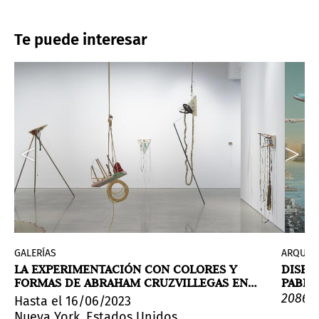
Te puede interesar
d
GALERÍAS
ARQUIT
LA EXPERIMENTACIÓN CON COLORES Y
DISEC
FORMAS DE ABRAHAM CRUZVILLEGAS EN
PABEL
KURIMANZUTTO
VENEC
rmación, las finanzas y la cultura de eventos.
as de la Beca Editorial Artlab 2023, una nueva iniciat
2086: 
Hasta el 16/06/2023
Nueva York, Estados Unidos