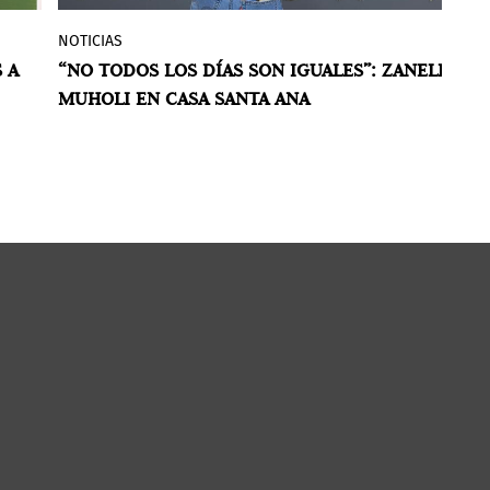
NOTICIAS
CO
 la
Amalanga Awafani
, exposición de la
 A
“NO TODOS LOS DÍAS SON IGUALES”: ZANELE
M
e
artista visual sudafricana en ciudad de
MUHOLI EN CASA SANTA ANA
IN
 y
Panamá lleva a pensar en el paso del
tiempo y cómo la identidad y la dignidad
dejan de ser una constante.
POR ESTHER MARÍA ARJONA