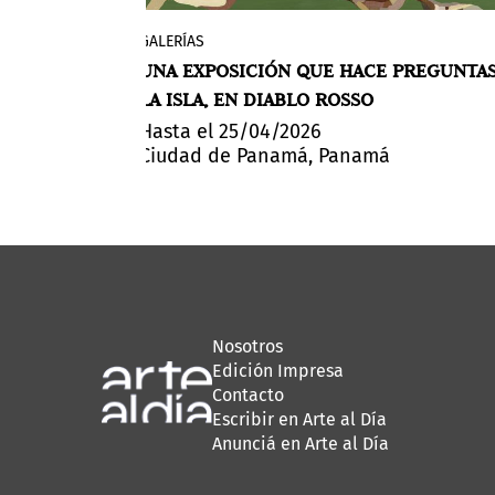
te y
GALERÍAS
La galería panameña acogerá este mes
RAVEDAD Y FE
ocalidad
UNA EXPOSICIÓN QUE HACE PREGUNTAS
obra de Irene Kopelman, un trabajo qu
, se
LA ISLA, EN DIABLO ROSSO
mantiene abierto el intervalo entre ver
los más
comprender.
Hasta el 25/04/2026
la
Ciudad de Panamá, Panamá
el mundo: la
Nosotros
Edición Impresa
Contacto
Escribir en Arte al Día
Anunciá en Arte al Día