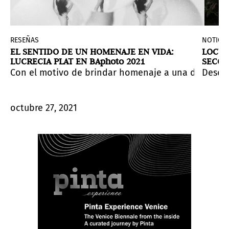
RESEÑAS
NOTICIA
EL SENTIDO DE UN HOMENAJE EN VIDA:
LOCUS
LUCRECIA PLAT EN BAphoto 2021
SECCI
s diferentes procedimientos, lenguajes y materialidade
Aphoto 2021
edicó la sección
Con el motivo de brindar homenaje a una de las fot
en el stand de
Artista Homenaje
OdA Arte
en
, amalgama distint
BAphoto
a Lucre
Desde
octubre 27, 2021