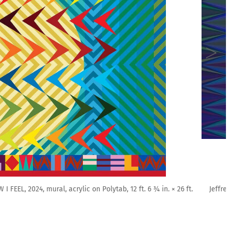
rylic on Polytab; 12 ft. 6 ¾ in. × 26 ft. 5 ¾ in. (382.9 × 807.1 cm)