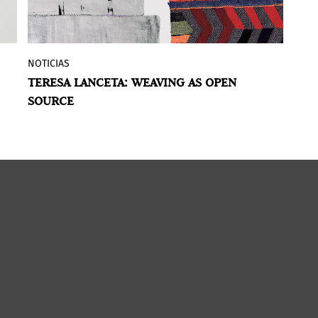
NOTICIAS
NOTI
La exposición
Teresa Lanceta: Weaving as
L
TERESA LANCETA: WEAVING AS OPEN
GUA
Open Source (Tejer como Código Abierto)
M
SOURCE
JOV
recorre la trayectoria de la artista desde
e
la década de 1970 hasta la actualidad e
i
incluye una amplia selección de tapices,
c
tejidos, telas, dibujos, fotografías y
d
vídeos, ofreciendo el panorama un
r
y
completo de su obra. La exposición traza
y
una narrativa a través de varias series de
a
proyectos con el objetivo de identificar
C
la voz de Lanceta, y presenta obras que
cuestionan poéticamente conceptos
antes considerados antagónicos.