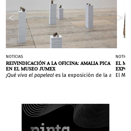
NOTICIAS
NOTICIA
REIVINDICACIÓN A LA OFICINA: AMALIA PICA
EL MU
EN EL MUSEO JUMEX
EXPOS
undo de lo sobrenatural en el arte maya del periodo C
ndo con 143 obras. Se trata de la muestra más importa
artistas latinoamericanas
e Toronto Mississauga presentó
¡Qué viva el papeleo!
es la exposición de la artista A
. La ganadora Ana Gallardo, 
GUT_BRAIN
, una serie 
El Mus