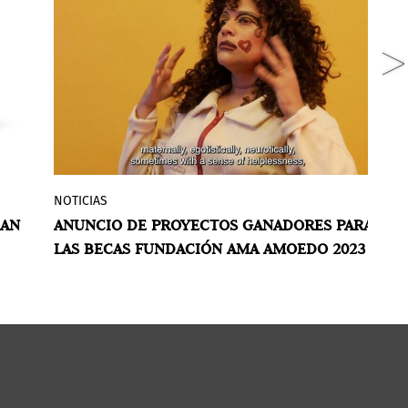
NOTICIAS
G
Se anunciaron los resultados de la
RAN
ANUNCIO DE PROYECTOS GANADORES PARA
M
nta
primera edición de las Becas
Fundación
LAS BECAS FUNDACIÓN AMA AMOEDO 2023
M
m
Ama Amoedo
. Entre aproximadamente
2000 aplicaciones, se seleccionaron 10
H
A
proyectos en las categorías: Artistas, Arte
do
y compromiso social, organizaciones y
ico
Publicaciones.
),