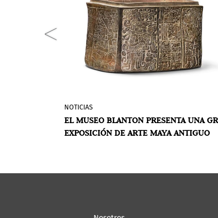
NOTICIAS
tiembre de
El Museo de Arte Blanton de la
3 A BUENOS
EL MUSEO BLANTON PRESENTA UNA G
rta edición
Universidad de Texas en Austin prese
EXPOSICIÓN DE ARTE MAYA ANTIGUO
 de 100
Forces of Nature: Ancient Maya Art fro
 toda la
the Los Angeles County Museum of Art
para
(Fuerzas de la Naturaleza: Arte Maya
ico.
Antiguo del Museo de Arte del Conda
de Los Ángeles), una exploración del r
mundo de lo sobrenatural en el arte
maya del periodo Clásico (250-900 d.C.
Nosotros