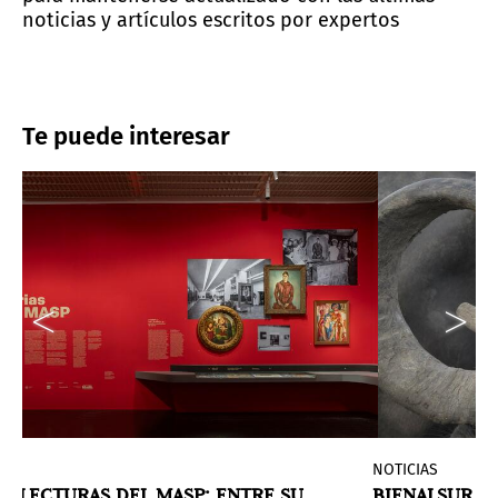
noticias y artículos escritos por expertos
Te puede interesar
IAS
NOTICIAS
O LECTURAS DEL MASP: ENTRE SU
BIENALSUR C