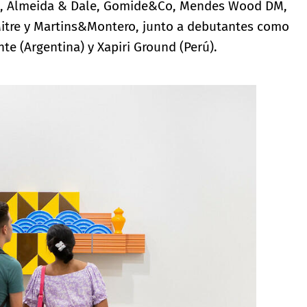
na, Almeida & Dale, Gomide&Co, Mendes Wood DM,
 Mitre y Martins&Montero, junto a debutantes como
nte (Argentina) y Xapiri Ground (Perú).