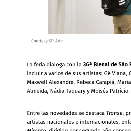
Courtesy SP-Arte
La feria dialoga con la
36ª Bienal de São 
incluir a varios de sus artistas: Gê Viana,
Maxwell Alexandre, Rebeca Carapiá, Maria
Almeida, Nádia Taquary y Moisés Patrício.
Entre las novedades se destaca
Transe
, p
artistas nacionales e internacionales, enf
Mirante
, dirigido por segundo año consec