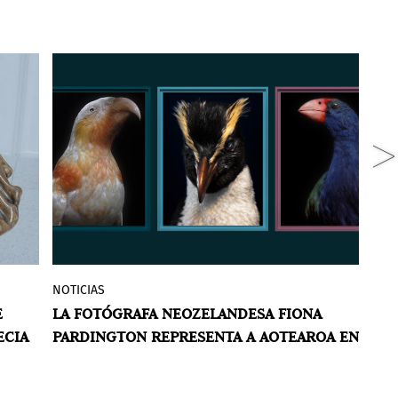
NOTICIAS
N
Una nueva serie de fotografías de gran
E
LA FOTÓGRAFA NEOZELANDESA FIONA
E
e
formato de aves disecadas —algunas
ECIA
PARDINGTON REPRESENTA A AOTEAROA EN
V
ia
extintas, muchas en peligro— explora la
LA BIENAL DE VENECIA
R
ia
intersección entre la historia colonial, la
espiritualidad māori y la pérdida