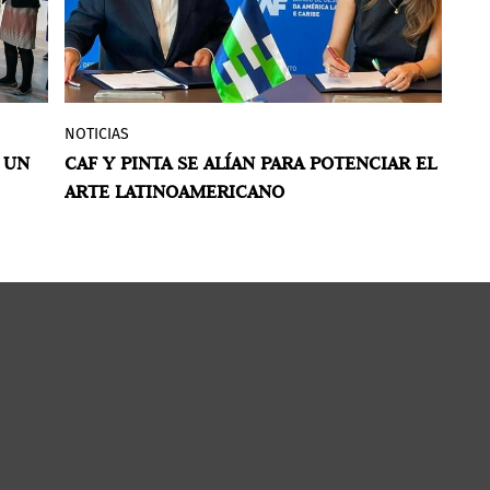
NOTICIAS
N
CAF - banco de desarrollo de América
 UN
CAF Y PINTA SE ALÍAN PARA POTENCIAR EL
L
do
Latina y el Caribe- y Pinta, plataforma
ARTE LATINOAMERICANO
E
internacional de promoción de arte
y
latinoamericano con ferias y circuitos
artísticos en la región, formalizaron una
se
alianza estratégica con el propósito de
s
fortalecer y promover el arte
la
latinoamericano e iberoamericano en
2.
todo el mundo. Esta colaboración
culminará en un destacado Art Week que
se celebrará en la ciudad de Panamá en
mayo de 2025, una nueva iniciativa que
busca posicionar la cultura regional en