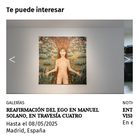
Te puede interesar
GALERÍAS
NOTICIA
REAFIRMACIÓN DEL EGO EN MANUEL
ENTRE
SOLANO, EN TRAVESÍA CUATRO
VISIÓ
icación del
el ecosistema artístico ha comenzado a consolidarse c
 y armónica que las antiguas civilizaciones andinas te
erto Fabelo. Grafomanía
Primer Manifiesto del Surrealismo
, una exposición que recoge me
de André B
En el 
Hasta el 08/05/2025
Madrid, España