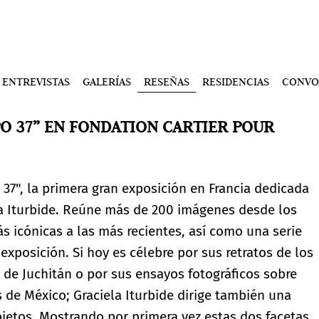
ENTREVISTAS
GALERÍAS
RESEÑAS
RESIDENCIAS
CONVO
PO 37” EN FONDATION CARTIER POUR
 37", la primera gran exposición en Francia dedicada
ela Iturbide. Reúne más de 200 imágenes desde los
ás icónicas a las más recientes, así como una serie
xposición. Si hoy es célebre por sus retratos de los
s de Juchitán o por sus ensayos fotográficos sobre
 de México; Graciela Iturbide dirige también una
objetos. Mostrando por primera vez estas dos facetas,