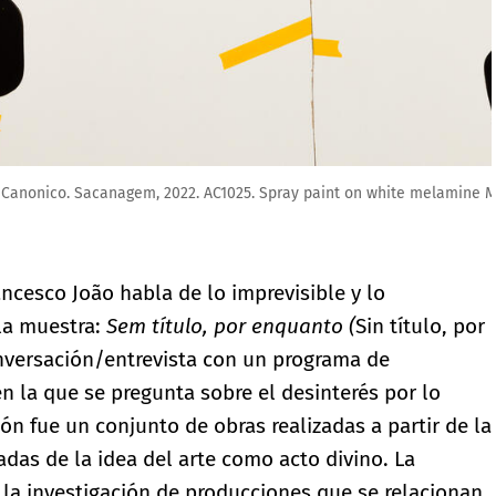
paint on white melamine MDF. 185 x 137.5 cm.
ancesco João habla de lo imprevisible y lo
 la muestra:
Sem título, por enquanto (
Sin título, por
nversación/entrevista con un programa de
, en la que se pregunta sobre el desinterés por lo
ión fue un conjunto de obras realizadas a partir de la
das de la idea del arte como acto divino. La
de la investigación de producciones que se relacionan