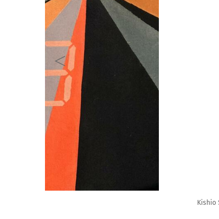
Kishio Suga. Multiple Elemental Bodies - Capacity, 201