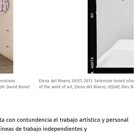
atin print on barite paper, 27.9x 35.56 cm. Courtesy of the artist ©
rs, 2021
a con contundencia el trabajo artístico y personal
 líneas de trabajo independientes y