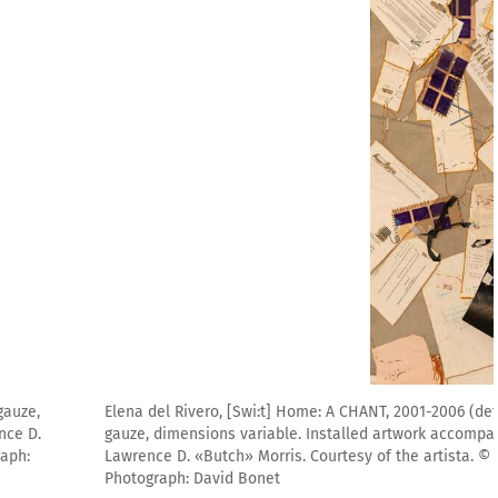
etail). Installation. Found paper, mended and sewn into tarlatan
panied by the sound piece Bring Light, 2006, composed by
of the work of art, Elena del Rivero, VEGAP, Illes Balears, 2021.