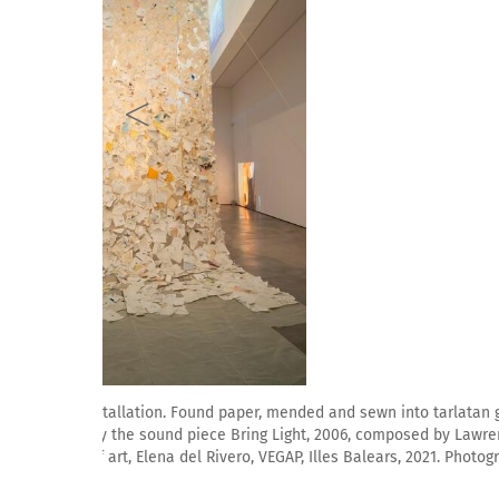
Elena del Rivero, [Swi:t] Home: A CHANT, 2001-2006 (d
gauze, dimensions variable. Installed artwork accom
Lawrence D. «Butch» Morris. Courtesy of the artista. © 
Photograph: David Bonet