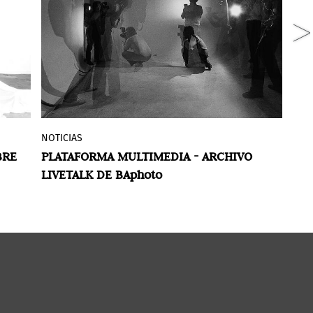
NOTICIAS
G
ta
Se concreta el cierre de BAphoto Live,
BRE
PLATAFORMA MULTIMEDIA - ARCHIVO
L
que deja un enorme archivo de charlas,
LIVETALK DE BAphoto
F
de
diálogos, mesas redondas y visitas
guiadas con artistas, curadores,
coleccionistas, galeristas, gestores y
periodistas especializados. Disponibles
en su canal de
YouTube
, la serie de
actividades es de acceso público y
gratuito.