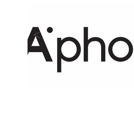
"¿Es usted feliz?" de la serie "Intervenciones públicas
Strina