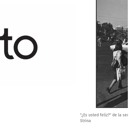
-Estudios sobre la felicidad, 1979-81", Alfredo Jaar / Galeria Luisa