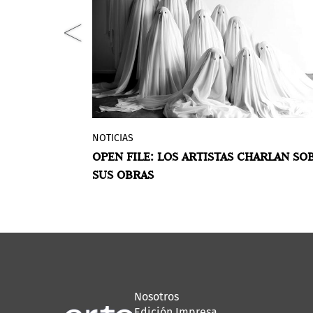
NOTICIAS
, la feria
El grupo Pinta, dirigido por Diego Cos
AL, VINTAGE Y
OPEN FILE: LOS ARTISTAS CHARLAN SO
na de mayor
Peuser, y sus respectivas ferias Pinta
SUS OBRAS
ar del 13 al
Miami y BAphoto, presentan un ciclo 
ásica
videos en el que los mismos artistas
rograma
describen sus obras.
en el arte
icado en
do
mentado con
Nosotros
uye Live
Edición Impresa