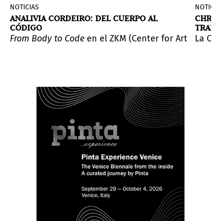
NOTICIAS
NOTICIA
ANALIVIA CORDEIRO: DEL CUERPO AL
CHRIS
CÓDIGO
TRAMP
riz Santiago Muñoz.
 formas de aprehender el mundo.
safían.
 el histórico ensayo de Elizabeth Jelin y Pablo Vila, ed
sama: LOVE IS CALLING
From Body to Code
en el ZKM (Center for Art and Med
, la más inmersiva y caleidoscó
La Cas