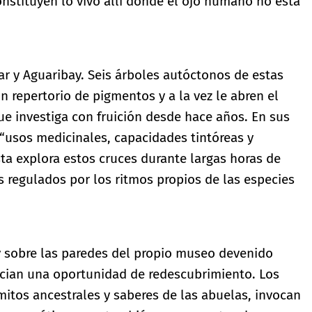
onstituyen lo vivo allí donde el ojo humano no esta
r y Aguaribay. Seis árboles autóctonos de estas
n repertorio de pigmentos y a la vez le abren el
e investiga con fruición desde hace años. En sus
“usos medicinales, capacidades tintóreas y
sta explora estos cruces durante largas horas de
os regulados por los ritmos propios de las especies
, y sobre las paredes del propio museo devenido
pician una oportunidad de redescubrimiento. Los
itos ancestrales y saberes de las abuelas, invocan