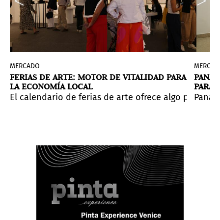
MERCADO
MERCAD
FERIAS DE ARTE: MOTOR DE VITALIDAD PARA
PANAM
LA ECONOMÍA LOCAL
PARA 
CENT
 Expo Chicago.
 está compuesto por distintas acciones artísticas en l
nta, la iniciativa se extendió un año más por pedido d
rencia y la actualidad del país vecino en el Centro Cul
es, exhibiciones, instituciones, celebraciones y visita
El calendario de ferias de arte ofrece algo para to
Panamá