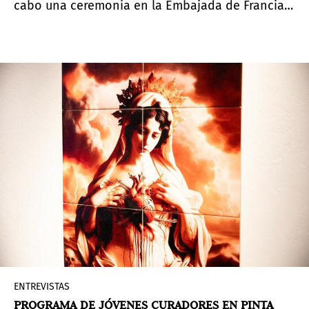
cabo una ceremonia en la Embajada de Francia
en Paraguay, en donde el embajador Pierre-
Christian Soccoja premió a la crítica de arte
Adriana Almada y al artista visual Félix Toranzos
con la Orden de las Artes y las Letras, en los
grados de Caballera y Caballero,
respectivamente. Ambos formaron parte de la
tercera edición de
Pinta Sud | ASU
.
ENTREVISTAS
PROGRAMA DE JÓVENES CURADORES EN PINTA