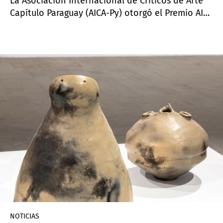
La Asociación Internacional de Críticos de Arte
Capítulo Paraguay (AICA-Py) otorgó el Premio AICA
2023 a la exposición
Cuadernos de campo
de
Fidel Fernández, con la curaduría de Adriana
Almada y expuesta durante
Pinta Sud 2023
en la
galería Arte Actual de Asunción.
NOTICIAS