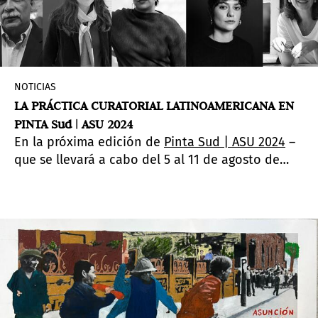
NOTICIAS
LA PRÁCTICA CURATORIAL LATINOAMERICANA EN
PINTA Sud | ASU 2024
En la próxima edición de
Pinta Sud | ASU 2024
–
que se llevará a cabo del 5 al 11 de agosto de
2024 en Asunción, Paraguay– el ciclo de charlas
FORO será uno de los espacios clave para
profundizar sobre la práctica curatorial
latinoamericana. Con la curaduría de
Adriana
Almada
e Irene Gelfman, FORO cuenta con
invitados internacionales como Inés
Katzenstein, Isabella Lenzi, Raphael Fonseca,
entre otros.