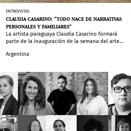
ENTREVISTAS
CLAUDIA CASARINO: “TODO NACE DE NARRATIVAS
PERSONALES Y FAMILIARES”
La artista paraguaya Claudia Casarino formará
parte de la inauguración de la semana del arte
Pinta Sud | ASU 2024
, del 5 al 11 de agosto de
Argentina
2024. En diálogo con Arte al Día, explica su
vínculo con Paraguay, el cuerpo y la vestimenta
para contar historias que reinterpreten el
universo de la mujer.