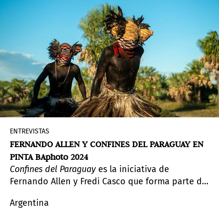
singular tradición cultural, gastronómica y
turística.
ENTREVISTAS
FERNANDO ALLEN Y CONFINES DEL PARAGUAY EN
PINTA BAphoto 2024
Confines del Paraguay
es la iniciativa de
Fernando Allen y Fredi Casco que forma parte de
la Sección Principal de
Pinta BAphoto
. Se trata
Argentina
de un proyecto que comenzó siendo fotográfico,
pero que se expandió a un archivo editorial,