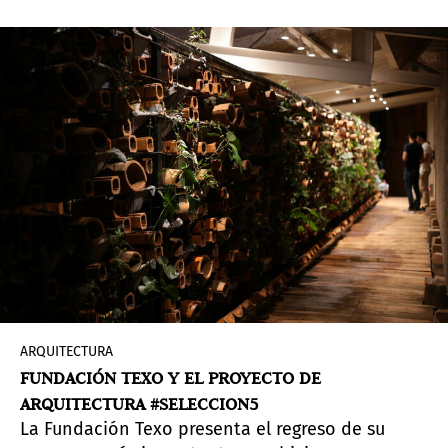
del arte contemporáneo. Esta actividad es
promovida principalmente por las galerías
locales, las cuales, conscientes del aislamiento
cultural que el país ha sufrido durante muchos
años, están activamente fomentando el
coleccionismo local y buscando promocionar a
sus artistas a través de ferias y participación en
eventos como la actual
Pinta Sud | ASU
.
ARQUITECTURA
FUNDACIÓN TEXO Y EL PROYECTO DE
ARQUITECTURA #SELECCION5
La Fundación Texo presenta el regreso de su