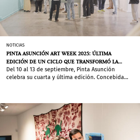
NOTICIAS
PINTA ASUNCIÓN ART WEEK 2025: ÚLTIMA
EDICIÓN DE UN CICLO QUE TRANSFORMÓ LA
Del 10 al 13 de septiembre, Pinta Asunción
ESCENA ARTÍSTICA PARAGUAYA
celebra su cuarta y última edición. Concebida
dentro de la estructura de Art Weeks de Pinta, la
iniciativa se extendió un año más por pedido de
la comunidad artística, abriendo nuevas
oportunidades de colaboración en Paraguay.