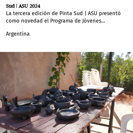
Sud | ASU 2024
La tercera edición de Pinta Sud | ASU presentó
como novedad el Programa de Jóvenes
Curadores, bajo el liderazgo de Adriana Almada.
Argentina
En diálogo con Arte al Día, los dos participantes
seleccionados –Majo Fiorio y Luis Ocampos
Pompa– comparten cómo fue su experiencia en
el proceso.