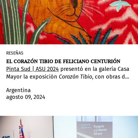
RESEÑAS
EL CORAZÓN TIBIO DE FELICIANO CENTURIÓN
Pinta Sud | ASU 2024
presentó en la galería Casa
Mayor la exposición
Corazón Tibio
, con obras del
artista paraguayo Feliciano Centurión. Se trata
Argentina
de una recolección de obras de diversos
agosto 09, 2024
períodos de su carrera y cuenta con la curaduría
de Irene Gelfman.