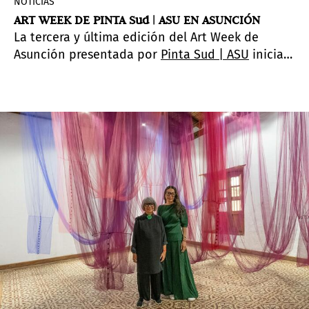
NOTICIAS
ART WEEK DE PINTA Sud | ASU EN ASUNCIÓN
La tercera y última edición del Art Week de
Asunción presentada por
Pinta Sud | ASU
inicia
hoy 5 de agosto con una programa cultural
ambicioso, que cuenta con la curaduría de
Adriana Almada y el acompañamiento de Irene
Gelfman, y que presenta exhibiciones, programas
de curaduría, ciclo de charlas y eventos.