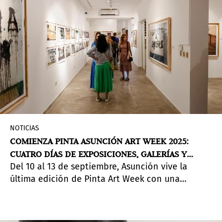
NOTICIAS
COMIENZA PINTA ASUNCIÓN ART WEEK 2025:
CUATRO DÍAS DE EXPOSICIONES, GALERÍAS Y
Del 10 al 13 de septiembre, Asunción vive la
DEBATES
última edición de Pinta Art Week con una
programación que reúne inauguraciones en
museos y galerías, una red de instituciones
culturales y un FORO.