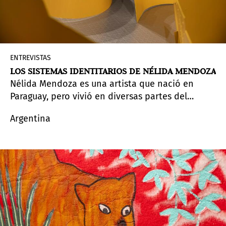
ENTREVISTAS
LOS SISTEMAS IDENTITARIOS DE NÉLIDA MENDOZA
Nélida Mendoza es una artista que nació en
Paraguay, pero vivió en diversas partes del
mundo, incluido Argentina e Italia. Presenta la
Argentina
exhibición
Fuerte Olimpo y otras historias
en la
galería K / Arte y Naturaleza en la semana del
arte de
Pinta Sud | ASU 2024
.