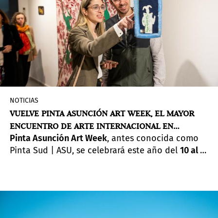
NOTICIAS
VUELVE PINTA ASUNCIÓN ART WEEK, EL MAYOR
ENCUENTRO DE ARTE INTERNACIONAL EN
Pinta Asunción Art Week
, antes conocida como
PARAGUAY
Pinta Sud | ASU, se celebrará este año del
10 al 13
de septiembre
, presentando su cuarta edición.
Su amplia programación de arte contemporáneo
y cultura en toda la ciudad convierte al evento
en una experiencia que invita a descubrir su
escena artística en constante crecimiento y su