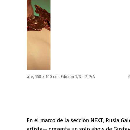
Gustavo Nieto. Navidad, 2020. Fotografía digital, glic
En el marco de la sección NEXT, Rusia Gal
artista— presenta un solo show de Gustav