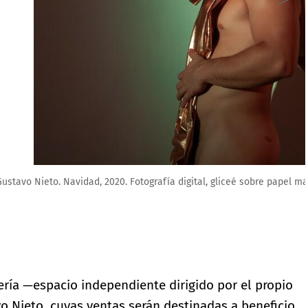
eé sobre papel mate, 150 x 100 cm. Edición 1/3 + 2 P/A
ería —espacio independiente dirigido por el propio
o Nieto, cuyas ventas serán destinadas a beneficio