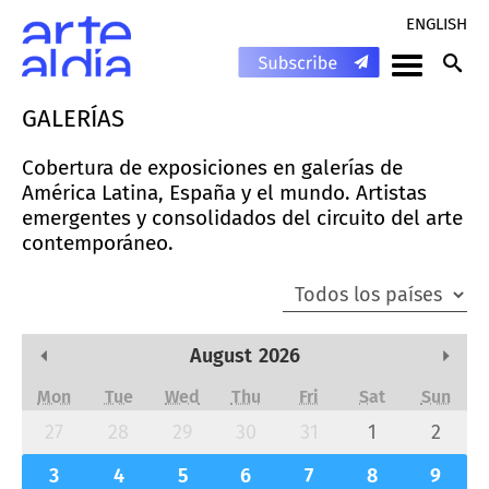
ENGLISH
GALERÍAS
Cobertura de exposiciones en galerías de
América Latina, España y el mundo. Artistas
emergentes y consolidados del circuito del arte
contemporáneo.
August
2026
Previous Month
Next
Mon
Tue
Wed
Thu
Fri
Sat
Sun
27
28
29
30
31
1
2
3
4
5
6
7
8
9