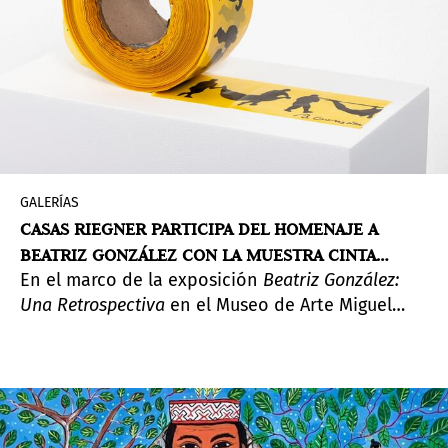
GALERÍAS
CASAS RIEGNER PARTICIPA DEL HOMENAJE A
BEATRIZ GONZÁLEZ CON LA MUESTRA CINTA
En el marco de la exposición
Beatriz González:
AMARILLA
Una Retrospectiva
en el Museo de Arte Miguel
Urrutia, Casas Riegner presenta esta exposición
que reúne pinturas y dibujos inéditos, que
parten de la obra con el mismo título.