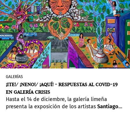
GALERÍAS
¡ITE!/ ¡NENO!/ ¡AQUÍ! - RESPUESTAS AL COVID-19
EN GALERÍA CRISIS
Hasta el 14 de diciembre, la galería limeña
presenta la exposición de los artistas
Santiago
Yahuarcani
y
Harry Pinedo/Inin Metsa
, con
curaduría de
Rember Yahuarcani
y
Giuliana Borea.
Se trata de una reflexión en tiempo real de