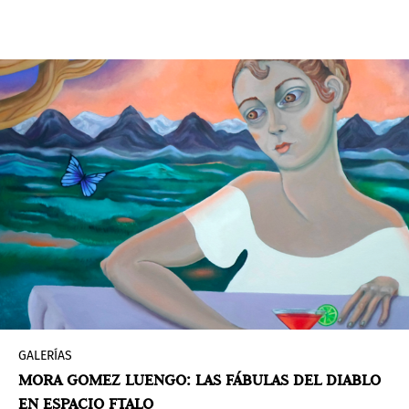
(Guadalajara, 1974). En medio de un momento de
emergencia global, justo debajo de la gran crisis
sanitaria existen otras dos crisis: la crisis
democrática y la crisis poética. A través de
distintos proyectos de anfiteatros, Méndez Blake
intenta reconstruir el lugar original del poeta,
como creador de la comedia y de la tragedia, de
la comunidad y por ende de la democracia,
utilizando el anfiteatro como un símbolo de la
posibilidad de escuchar, de discutir y vivir en
comunidad.
GALERÍAS
MORA GOMEZ LUENGO: LAS FÁBULAS DEL DIABLO
EN ESPACIO FTALO