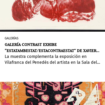
GALERÍAS
GALERÍA CONTRAST EXHIBE
“ESTATAMBESTAT/ESTACONTRAESTAT” DE XAVIER
La muestra complementa la exposición en
G-SOLÍS
Vilafranca del Penedés del artista en la Sala dels
Trinitaris, que inauguró el pasado Octubre de
2020. De este modo, el artista propone una
macro exposición con un mismo concepto: el
abuso de poder.