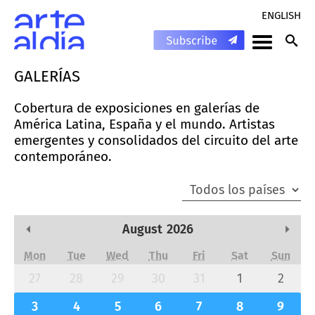
ENGLISH
GALERÍAS
Cobertura de exposiciones en galerías de
América Latina, España y el mundo. Artistas
emergentes y consolidados del circuito del arte
contemporáneo.
August
2026
Previous Month
Next
Mon
Tue
Wed
Thu
Fri
Sat
Sun
27
28
29
30
31
1
2
3
4
5
6
7
8
9