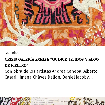
GALERÍAS
CRISIS GALERÍA EXHIBE “QUINCE TEJIDOS Y ALGO
DE FIELTRO”
Con obra de los artistas Andrea Canepa, Alberto
Casari, Jimena Chávez Delion, Daniel Jacoby,
Pierina Másquez, Andrés Pereira Paz, Sarah
Zapata y curaduría de
Julia Moro
.