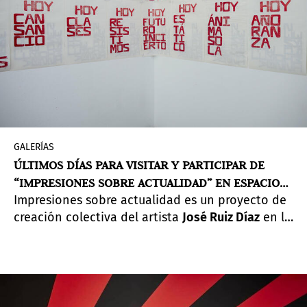
GALERÍAS
ÚLTIMOS DÍAS PARA VISITAR Y PARTICIPAR DE
“IMPRESIONES SOBRE ACTUALIDAD” EN ESPACIO
Impresiones sobre actualidad es un proyecto de
EL DORADO, BOGOTÁ
creación colectiva del artista
José Ruiz Díaz
en la
que a través de jornadas de impresión abierta y
con 7000 hojas de papel utiliza la palabra “HOY”
como soporte conceptual para especular sobre
el concepto de actualidad, e intervenir el
edificio de Espacio El Dorado.