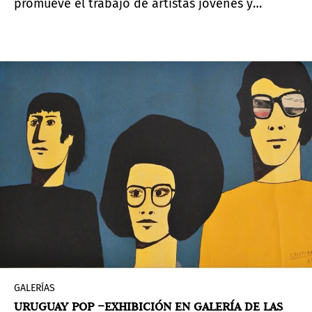
promueve el trabajo de artistas jóvenes y
emergentes de América Latina con proyección
internacional. En esta ocasión, la exhibición
presenta obras de
Elián Stolarsky
en la Posada
Ayana de
José Ignacio
.
GALERÍAS
URUGUAY POP –EXHIBICIÓN EN GALERÍA DE LAS