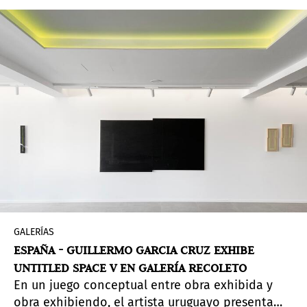
económico-político impuesto por Augusto
Pinochet y reflexiona sobre su impacto cultural y
social en los años posteriores. En las obras
presentes en la exposición existen referencias a
la historia social y económica, a la memoria
colectiva y a los movimientos artísticos como el
constructivismo ruso, el neoplasticismo, el arte
conceptual latinoamericano de los años setenta
y ochenta, el minimalismo y el arte
povera.
GALERÍAS
ESPAÑA - GUILLERMO GARCIA CRUZ EXHIBE
UNTITLED SPACE V EN GALERÍA RECOLETO
En un juego conceptual entre obra exhibida y
obra exhibiendo, el artista uruguayo presenta