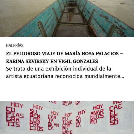
GALERÍAS
EL PELIGROSO VIAJE DE MARÍA ROSA PALACIOS –
KARINA SKVIRSKY EN VIGIL GONZALES
Se trata de una exhibición individual de la
artista ecuatoriana reconocida mundialmente
radicada en Nueva York,
Karina Skvirsky,
en el
recientemente inaugurado espacio de la galería
VIGIL GONZALES en el
Valle Sagrado de los Incas
.