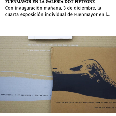
FUENMAYOR EN LA GALERÍA DOT FIFTYONE
Con inauguración mañana, 3 de diciembre, la
cuarta exposición individual de Fuenmayor en la
galería de Miami presenta una selección de
obras pequeñas y monumentales en carbonilla
producidas durante 2020. “Palíndromos”
representa las “últimas investigaciones de
Fuenmayor sobre cómo las imágenes pueden
hablar sobre la dinámica de la interpretación
identidad, negociar expectativas culturales,
abordar historias de explotación colonial y
desempacar la autoexotificación tropical. Estos
intereses recurrentes se dirigen particularmente
en su práctica a un contexto latinoamericano en
Estados Unidos ”, según el texto del curador
Tobias Ostrander
.