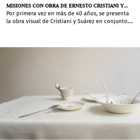
MISIONES CON OBRA DE ERNESTO CRISTIANI Y
Por primera vez en más de 40 años, se presenta
RUISDAEL SUÁREZ
la obra visual de Cristiani y Suárez en conjunto.
Esta muestra antológica aborda de forma
original todas las vanguardias occidentales y
locales de tres décadas de producción
vinculadas con el realismo, como la nueva
figuración, el arte pop y el dibujo.