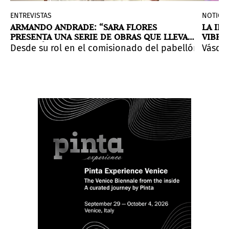
ENTREVISTAS
NOTICIA
ARMANDO ANDRADE: “SARA FLORES
LA IM
PRESENTA UNA SERIE DE OBRAS QUE LLEVAN
VIBRA
AL KENÉ A UNA ESCALA NUNCA ANTES
PINTA
.
sta.
 cómo ajustar nuestra mirada ante la obra guatemaltec
ctora del Departamento de Artes Visuales del Programa
Desde su rol en el comisionado del pabellón perua
Vásque
EXPLORADA”