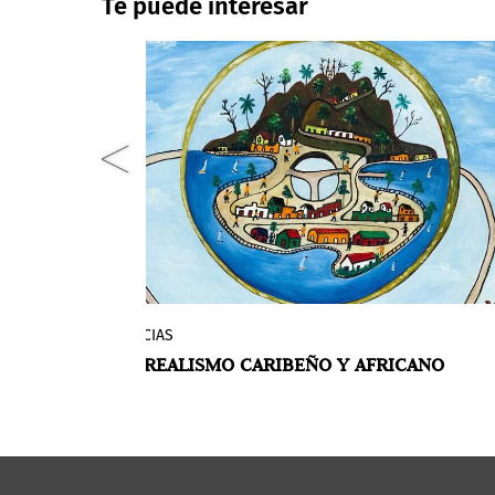
Te puede interesar
NOTICIAS
jo
Organizada por la curadora María Elena
 TRAVÉS
SURREALISMO CARIBEÑO Y AFRICANO
aturales
Ortiz,
Surrealism and Us
at Modern Art
Museum of Forth Worth se inspira en la
 lo
historia del surrealismo en el Caribe con
que va
conexiones a las nociones de lo
ica
afrosurreal en los Estados Unidos.