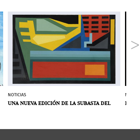
NOTICIAS
NOTICI
El 6 de abril, la emblemática subasta del
El 
UNA NUEVA EDICIÓN DE LA SUBASTA DEL
HUEL
Museo de Arte de Lima – MALI regresa en
rep
MALI PARA CELEBRAR EL ARTE PERUANO
EN LA
su XXXI edición en la Casa Prado. El
Ven
evento contará con más de 60 piezas de
cós
arte divididas en micro sesiones que
marcan un recorrido desde lo histórico