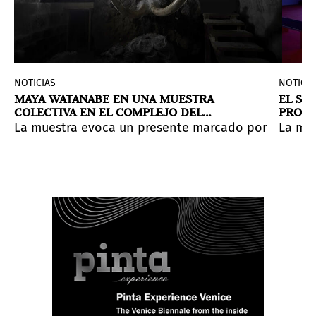
NOTICIAS
NOTICIA
MAYA WATANABE EN UNA MUESTRA
EL SM
COLECTIVA EN EL COMPLEJO DEL
PROPU
HOSPEDALETTO EN VENECIA
BIENA
edad en acto de soberanía.
, máquinas obsoletas y fragmentos de desecho para de
un paisaje transitable donde luz y sombra, permanencia
La muestra evoca un presente marcado por la opres
La mue