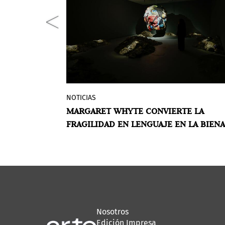
NOTICIAS
ón Vega,
El Pabellón de Uruguay presentará en
EÑO: SIETE
MARGARET WHYTE CONVIERTE LA
ides
Venecia la obra de Whyte, que entrela
CIÓN DE
FRAGILIDAD EN LENGUAJE EN LA BIENA
lecciones
textiles, máquinas obsoletas y
VENECIA 2026
 gracias a
fragmentos de desecho para demostr
sta Mario
que el desorden no destruye.
Nosotros
Edición Impresa