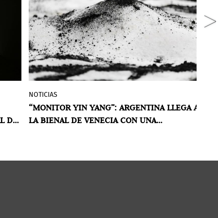
NOTICIAS
N
La instalación de Matías Duville propone
“MONITOR YIN YANG”: ARGENTINA LLEGA A
E
za
un paisaje transitable donde luz y
L DE
LA BIENAL DE VENECIA CON UNA
A
sombra, permanencia y transformación
CARTOGRAFÍA ABIERTA
T
ar
conviven sin resolución.
POR VIOLETA MÉNDEZ