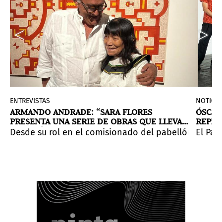
ENTREVISTAS
NOTICIA
ARMANDO ANDRADE: “SARA FLORES
ÓSCAR
PRESENTA UNA SERIE DE OBRAS QUE LLEVAN
REPRE
AL KENÉ A UNA ESCALA NUNCA ANTES
BIENA
edad en acto de soberanía.
, máquinas obsoletas y fragmentos de desecho para de
un paisaje transitable donde luz y sombra, permanencia
Desde su rol en el comisionado del pabellón perua
El Pab
EXPLORADA”
 y crisis geopolíticas. Desde Arte al Día nos pregunt