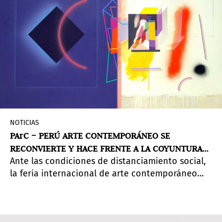
NOTICIAS
PArC – PERÚ ARTE CONTEMPORÁNEO SE
RECONVIERTE Y HACE FRENTE A LA COYUNTURA
Ante las condiciones de distanciamiento social,
GLOBAL
la feria internacional de arte contemporáneo
crea una plataforma online que podrá visitarse
en su sitio
parc.com.pe