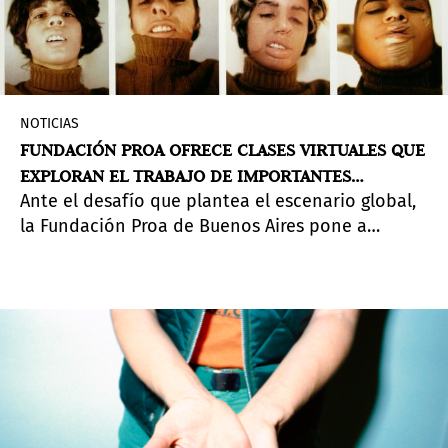
NOTICIAS
FUNDACIÓN PROA OFRECE CLASES VIRTUALES QUE
EXPLORAN EL TRABAJO DE IMPORTANTES
Ante el desafío que plantea el escenario global,
ARTISTAS FEMENINAS
la Fundación Proa de Buenos Aires pone a
disposición del público nuevos recursos digitales
y amplía las fechas y cupos de su cronograma de
clases virtuales.