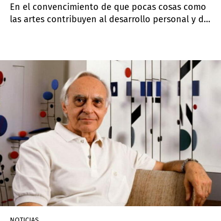
En el convencimiento de que pocas cosas como
las artes contribuyen al desarrollo personal y de
la creatividad para generar riqueza económica y
social, el
Centro Botín
abre de nuevo sus puertas
para que los ciudadanos de Santander y
Cantabria puedan volver a disfrutar de su
propuesta artística, formativa y cultural.
NOTICIAS