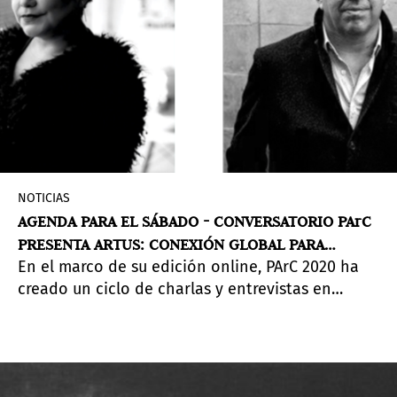
NOTICIAS
AGENDA PARA EL SÁBADO - CONVERSATORIO PArC
PRESENTA ARTUS: CONEXIÓN GLOBAL PARA
En el marco de su edición online, PArC 2020 ha
ARTISTAS
creado un ciclo de charlas y entrevistas en
Zoom. La próxima será el sábado 16 y se centrará
en Artus, un programa de becas para artistas.