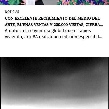
NOTICIAS
CON EXCELENTE RECIBIMIENTO DEL MEDIO DEL
ARTE, BUENAS VENTAS Y 200.000 VISITAS, CIERRA
Atentos a la coyuntura global que estamos
HOY LA EDICIÓN ESPECIAL DE arteBA EN ARTSY
viviendo, arteBA realizó una edición especial de
la feria
online exclusive
en el sitio
Artsy
que logró
el objetivo de reforzar las acciones destinadas a
difundir y promocionar el arte argentino y
latinoamericano de modo
virtual
.