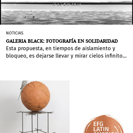
NOTICIAS
GALERIA BLACK: FOTOGRAFÍA EN SOLIDARIDAD
Esta propuesta, en tiempos de aislamiento y
bloqueo, es dejarse llevar y mirar cielos infinitos
donde las nubes cuentan historias eternas de un
mundo mejor, mucho mejor. Además, el 10% de
las ganancias en esta muestra serán donadas
para contribuir a proporcionar máscaras y
artículos de higiene a la escuela local de Pueblo
Garzón.