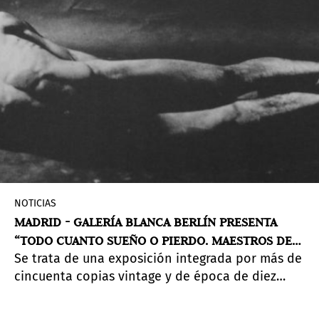
NOTICIAS
MADRID - GALERÍA BLANCA BERLÍN PRESENTA
“TODO CUANTO SUEÑO O PIERDO. MAESTROS DEL
Se trata de una exposición integrada por más de
VINTAGE (1903 –1991)”
cincuenta copias vintage y de época de diez
reconocidos fotógrafos españoles.