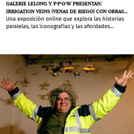
GALERIE LELONG Y P·P·O·W PRESENTAN:
IRRIGATION VEINS (VENAS DE RIEGO) CON OBRAS
Una exposición online que explora las historias
DE ANA MENDIETA Y CAROLEE SCHNEEMANN
paralelas, las iconografías y las afinidades
compartidas de las artistas por las formas
antiguas y el mundo natural.