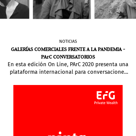
NOTICIAS
GALERÍAS COMERCIALES FRENTE A LA PANDEMIA -
PArC CONVERSATORIOS
En esta edición On Line, PArC 2020 presenta una
plataforma internacional para conversaciones
con coleccionistas, curadores, galeristas, artistas
y directores de museos. A través de diferentes
medios, Instagram Live, Zoom y YouTube. PArC
2020 profundizará en la situación de los
mercados y el museo de América Latina en estos
momentos definidos por el Coronavirus.