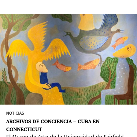
Argentina
. También se suma una fotografía de
Milagros de la Torre gracias a la donación de un
coleccionista privado
. Las dos obras fueron
elegidas en galerías argentinas.
NOTICIAS
ARCHIVOS DE CONCIENCIA – CUBA EN
CONNECTICUT