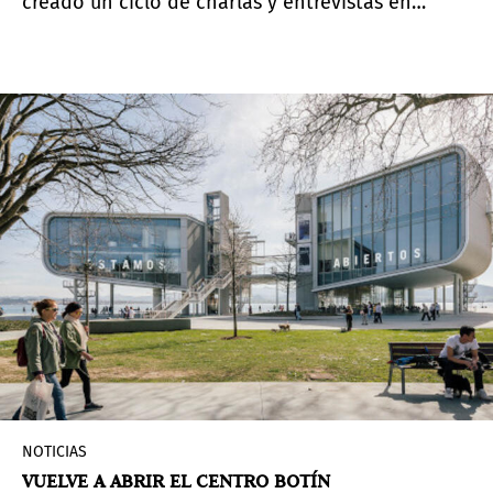
creado un ciclo de charlas y entrevistas en
Zoom. La próxima será el jueves 14 y estará
moderada por
Florencia Portocarrero
, curadora
de la sección
NEXT
de PArC
NOTICIAS
VUELVE A ABRIR EL CENTRO BOTÍN