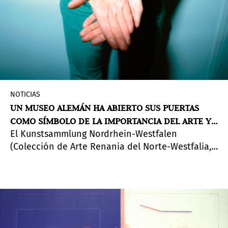
NOTICIAS
UN MUSEO ALEMÁN HA ABIERTO SUS PUERTAS
COMO SÍMBOLO DE LA IMPORTANCIA DEL ARTE Y
El Kunstsammlung Nordrhein-Westfalen
LA CULTURA
(Colección de Arte Renania del Norte-Westfalia,
Alemania) ha reabierto para los visitantes a
partir del 5 de mayo de 2020.