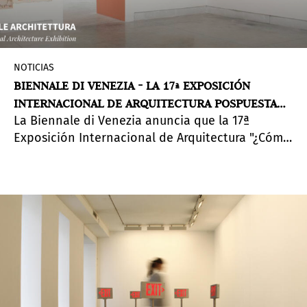
NOTICIAS
BIENNALE DI VENEZIA - LA 17ª EXPOSICIÓN
INTERNACIONAL DE ARQUITECTURA POSPUESTA
La Biennale di Venezia anuncia que la 17ª
HASTA 2021
Exposición Internacional de Arquitectura "¿Cómo
viviremos juntos?", dirigida por
Hashim Sarkis
,
que iba a tener lugar en Venecia del 29 de
agosto al 29 de noviembre de 2020, se ha
aplazado hasta 2021
, y se celebrará desde el
sábado 22 de mayo al domingo 21 de noviembre.