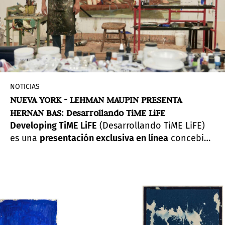
NOTICIAS
NUEVA YORK - LEHMAN MAUPIN PRESENTA
HERNAN BAS: Desarrollando TiME LiFE
Developing TiME LiFE
(Desarrollando TiME LiFE)
es una
presentación exclusiva en línea
concebida
por el artista,
Hernan Bas
. Ofrece una mirada
distinta dentro del
proceso creativo
de Hernan
Bas, desde la perspectiva del propio artista.