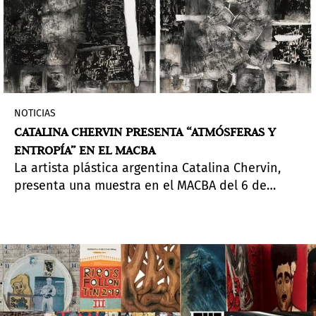
NOTICIAS
CATALINA CHERVIN PRESENTA “ATMÓSFERAS Y
ENTROPÍA” EN EL MACBA
La artista plástica argentina Catalina Chervin,
presenta una muestra en el MACBA del 6 de
marzo al 3 de mayo donde se exhiben algunas
de sus obras más importantes de los últimos 20
años de su carrera, muchas de ellas nunca
expuestas antes en Argentina.