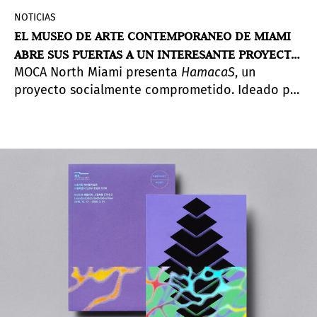
NOTICIAS
EL MUSEO DE ARTE CONTEMPORANEO DE MIAMI
ABRE SUS PUERTAS A UN INTERESANTE PROYECTO
MOCA North Miami presenta
HamacaS
, un
DE LIENE BOSQUÊ
proyecto socialmente comprometido. Ideado por
Liene Bosquê y coordinado por Ana Clara Silva,
desde el 8 de febrero hasta el 29 de marzo de
2020.