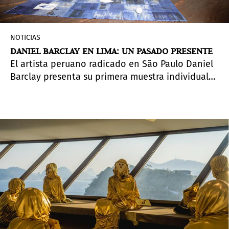
NOTICIAS
DANIEL BARCLAY EN LIMA: UN PASADO PRESENTE
El artista peruano radicado en São Paulo Daniel
Barclay presenta su primera muestra individual
en la galería Vigil Gonzales de Lima.
Nuevo Loreto
traza paralelismos entre el fin del fascismo
italiano y el fenómeno Bolsonaro en Brasil. El
poder, lo simbólico, y el arte como herramienta
política.