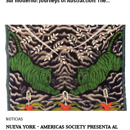
Sur moderno: Journeys of Abstraction: The
Patricia Phelps de Cisneros Gift
(Sur moderno:
Viaje de abstracción), una gran exposición
compuesta por obras donadas al Museo por la
Colección Patricia Phelps de Cisneros.
NOTICIAS
NUEVA YORK - AMERICAS SOCIETY PRESENTA AL