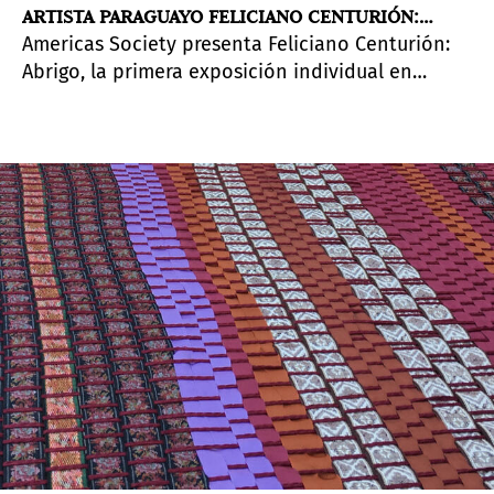
ARTISTA PARAGUAYO FELICIANO CENTURIÓN:
Americas Society presenta Feliciano Centurión:
ABRIGO
Abrigo, la primera exposición individual en
Estados Unidos del artista paraguayo Feliciano
Centurión (n. 1962, San Ignacio de las Misiones,
Paraguay; m. 1996, Buenos Aires).