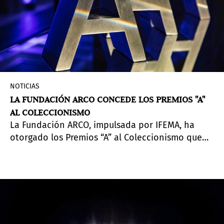
NOTICIAS
LA FUNDACIÓN ARCO CONCEDE LOS PREMIOS "A"
AL COLECCIONISMO
La Fundación ARCO, impulsada por IFEMA, ha
otorgado los Premios “A” al Coleccionismo que
este año ha reconocido seis colecciones:
Colección Daniel y Mirella Levinas; Fundación
María Cristina Masaveu Peterson; Colección
Susana y Ricardo Steinbruch; Colección
Fundación Otazu; Colección Engel, y Colección
Erling Kagge.