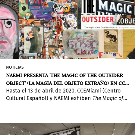
NOTICIAS
NAEMI PRESENTA 'THE MAGIC OF THE OUTSIDER
OBJECT' (LA MAGIA DEL OBJETO EXTRAÑO) EN CCE
Hasta el 13 de abril de 2020, CCEMiami (Centro
MIAMI
Cultural Español) y NAEMI exhiben
The Magic of
the Outsider Object
(La magia del objeto extraño
)
,
una compilación de varios artistas y curaduría
de Claudia Taboada.