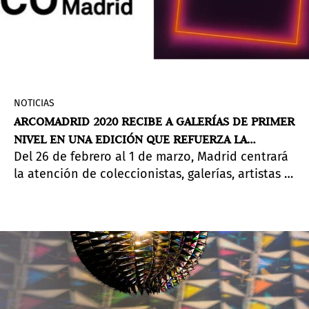
NOTICIAS
ARCOMADRID 2020 RECIBE A GALERÍAS DE PRIMER
NIVEL EN UNA EDICIÓN QUE REFUERZA LA
Del 26 de febrero al 1 de marzo, Madrid centrará
COMPLICIDAD CON LOS ARTISTAS
la atención de coleccionistas, galerías, artistas y
profesionales del arte de todo el mundo para la
39ª edición de ARCOmadrid, feria organizada por
IFEMA. Participan 209 galerías de 30 países, y se
ubica en los pabellones 7 y 9 de Feria de Madrid.