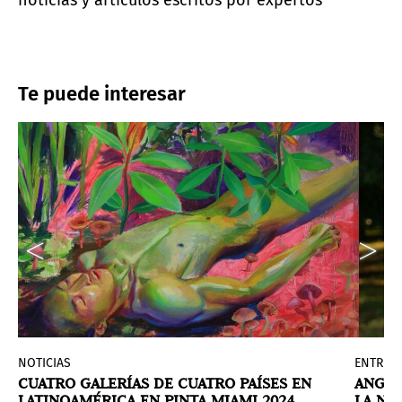
noticias y artículos escritos por expertos
Te puede interesar
NOTICIAS
ENTREVI
CUATRO GALERÍAS DE CUATRO PAÍSES EN
ANGEL
LATINOAMÉRICA EN PINTA MIAMI 2024
LA NA