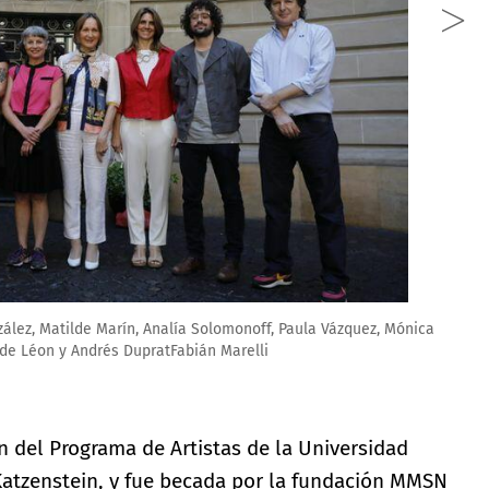
zález, Matilde Marín, Analía Solomonoff, Paula Vázquez, Mónica
e de Léon y Andrés DupratFabián Marelli
ón del Programa de Artistas de la Universidad
 Katzenstein, y fue becada por la fundación MMSN