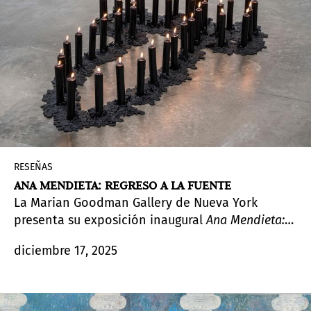
RESEÑAS
ANA MENDIETA: REGRESO A LA FUENTE
La Marian Goodman Gallery de Nueva York
presenta su exposición inaugural
Ana Mendieta:
Regreso a la fuente
. Cuidadosamente y
diciembre 17, 2025
bellamente instalada, la muestra reúne un
conjunto significativo de obras realizadas entre
1972 y 1985 que incluye fotografías, la
instalación
Ñañigo Burial
, diseños sobre hojas,