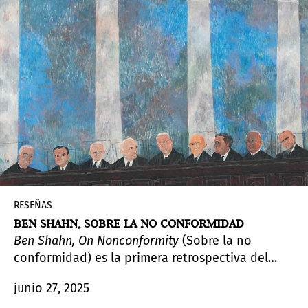
dibujos de manos y figuras femeninas sobre
papel con tinta, grafito y aguada, diez películas y
dos vitrinas con diversos objetos personales.
RESEÑAS
BEN SHAHN, SOBRE LA NO CONFORMIDAD
Ben Shahn, On Nonconformity
(Sobre la no
conformidad) es la primera retrospectiva del
artista en casi cincuenta años. Impecablemente
junio 27, 2025
curada y diseñada, la exposición busca renovar