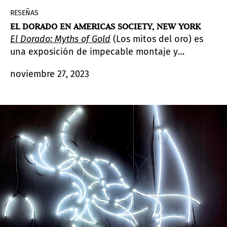
RESEÑAS
EL DORADO EN AMERICAS SOCIETY, NEW YORK
El Dorado: Myths of Gold
(Los mitos del oro) es
una exposición de impecable montaje y
exhaustiva investigación que presenta cien
noviembre 27, 2023
objetos y obras de arte de sesenta artistas que
abarcan desde el periodo precolombino hasta el
siglo XXI.