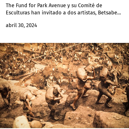
The Fund for Park Avenue y su Comité de
Esculturas han invitado a dos artistas, Betsabeé
Romero y Jorge Otero-Pailos, a exponer sus
abril 30, 2024
esculturas en Park Avenue desde marzo hasta
octubre de 2024. Sus ocho obras se presentan
conjuntamente con el programa Arte en los
Parques de la ciudad de Nueva York (NYC).