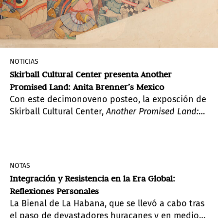
NOTICIAS
Skirball Cultural Center presenta Another
Promised Land: Anita Brenner’s Mexico
Con este decimonoveno posteo, la exposción de
Skirball Cultural Center,
Another Promised Land:
Anita Brenner’s Mexico
forma parte de Pacific
Standard Time: LA/LA, una profunda y ambiciosa
exploración del arte latinoamericano y latino en
diálogo con Los Ángeles que se extenderá a lo
NOTAS
largo de cinco meses en más de 70 instituciones
Integración y Resistencia en la Era Global:
culturales del sur de California. Las fechas de la
Reflexiones Personales
exposición son del 14 de septiembre hasta el 25
La Bienal de La Habana, que se llevó a cabo tras
de febrero 2018. La Getty Foundation brinda
el paso de devastadores huracanes y en medio