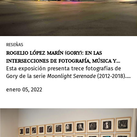
RESEÑAS
ROGELIO LÓPEZ MARÍN (GORY): EN LAS
INTERSECCIONES DE FOTOGRAFÍA, MÚSICA Y
Esta exposición presenta trece fotografías de
DISEÑO EN LnS
Gory de la serie
Moonlight Serenade
(2012-2018).
El ensayo de la curadora Julia P. Herzberg analiza
enero 05, 2022
los variados contextos de las fotografías, que
aquí se exponen y se discuten por primera vez.