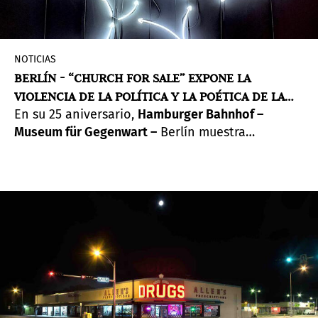
NOTICIAS
BERLÍN - “CHURCH FOR SALE” EXPONE LA
VIOLENCIA DE LA POLÍTICA Y LA POÉTICA DE LA
En su 25 aniversario,
Hamburger Bahnhof –
COMUNIDAD
Museum für Gegenwart –
Berlín muestra
importantes obras de la Nationalgalerie
Collection y la Haubrok Collection. En la Sala
Histórica del museo se desarrolló un diseño
arquitectónico espacioso especialmente para la
ocasión. Se destacan entre las obras exhibidas
las de Alfredo Jaar y Ruben Ochoa.