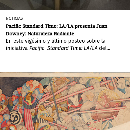
NOTICIAS
Pacific Standard Time: LA/LA presenta Juan
Downey: Naturaleza Radiante
En este vigésimo y último posteo sobre la
iniciativa
Pacific Standard Time: LA/LA
del
Instituto Getty, una profunda y ambiciosa
exploración del arte latinoamericano y latino en
diálogo con Los Ángeles, veremos a
Juan Downey:
Radiant Nature
(Naturaleza Radiante), una nueva
exposición en colaboración entre las Galerías de
Arte de la Universidad Pitzer en California y LACE
Los Ángeles Contemporary Exhibitions.