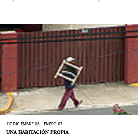
apoyo a esta colaboración cultural sin
de una tambaleante economía local y global,
precedentes con más de $16 millones en
supo aprovechar con éxito el apoyo de
subsidies. El patrocinador oficial es Bank of
instituciones cubanas, así como de amigos del
America. Para ver las otras auspiciadoras y las
exterior y de fundaciones y gobiernos
programaciones, ver
www.skirball.org
. Este
extranjeros.
posteo proviene de Pacific Standard Time: LA:LA
Participant Exhibition Descriptions.
117 DICIEMBRE 06 - ENERO 07
UNA HABITACIÓN PROPIA