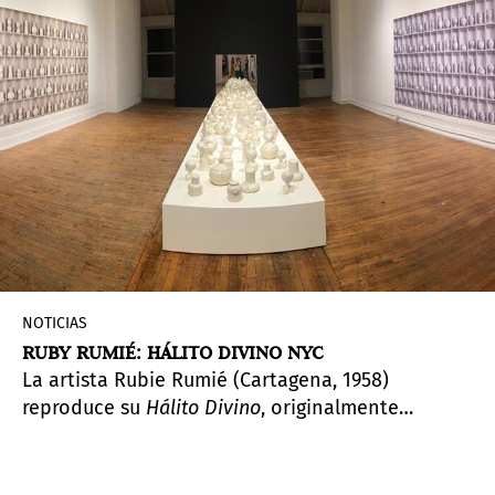
NOTICIAS
RUBY RUMIÉ: HÁLITO DIVINO NYC
La artista Rubie Rumié (Cartagena, 1958)
reproduce su
Hálito Divino
, originalmente
desarrollado con mujeres colombianas, y lo lleva
a la ciudad de Nuevaa York. Un diálogo que pone
de manifiesto la universalidad de la violencia