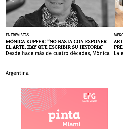
ENTREVISTAS
MERCAD
MÓNICA KUPFER: “NO BASTA CON EXPONER
ART BA
EL ARTE, HAY QUE ESCRIBIR SU HISTORIA”
PRECI
ya se están sentando las bases para que los objetivos 
rial y las redes de comercio internacional, revelando
namazónica desde miradas contemporáneas e indígenas.
aron a iluminar el ecosistema artístico paraguayo.
 compartido siempre el mismo escenario, una de las co
Desde hace más de cuatro décadas, Mónica Kupfer in
La edi
Argentina