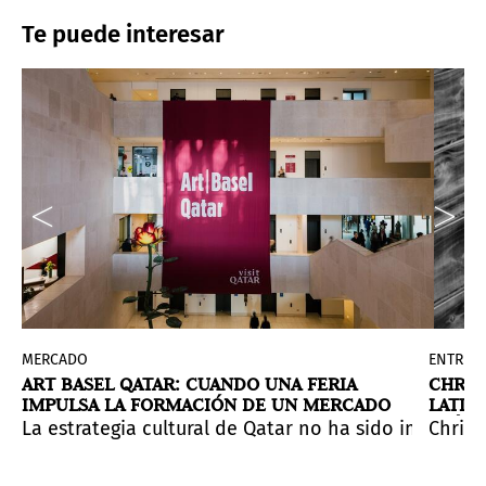
Te puede interesar
MERCADO
ENTREVI
ART BASEL QATAR: CUANDO UNA FERIA
CHRIS
IMPULSA LA FORMACIÓN DE UN MERCADO
LATIN
CRÍTI
ploraciones materiales, memoria cultural e imaginarios
rativas culturales y de mercado desde ese posicionami
 fuerza visual innegable que cuelgan junto a figuras de
strales, ecología y memoria compartida.
su trabajo en ArtNoble Gallery de Milán, Italia, hast
La estrategia cultural de Qatar no ha sido improvi
Christ
DESDE