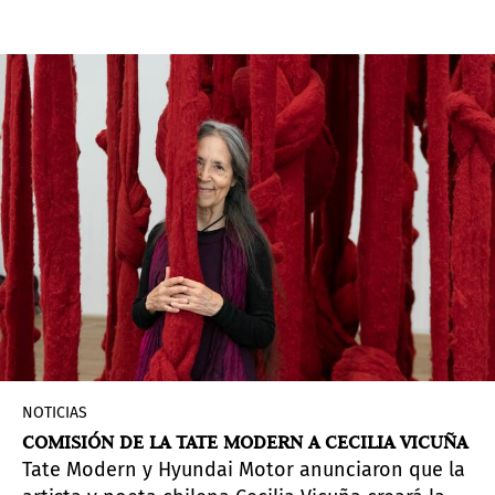
artista nominada para su premio anual de
adquisición. La obra fue seleccionada en la feria
Pinta PArC con la colaboración de Magalí Arriola,
crítica de arte y curadora independiente, junto
con Celia Sredni de Birbragher, directora y
editora de ArtNexus.
NOTICIAS
COMISIÓN DE LA TATE MODERN A CECILIA VICUÑA
Tate Modern y Hyundai Motor anunciaron que la