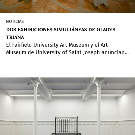
NOTICIAS
DOS EXHIBICIONES SIMULTÁNEAS DE GLADYS
TRIANA
El Fairfield University Art Museum y el Art
Museum de University of Saint Joseph anuncian
la clausura de la exhibición monográfica
Gladys
Triana: un camino a la iluminación
, 1971-2021, que
presenta la obra de Gladys Triana (n. Cuba, 1937)
en estas dos sedes de forma simultánea. Esta
exposición supuso la primera colaboración entre
ambas instituciones para ofrecer una muestra
simultánea en dos sedes de la obra de un artista.