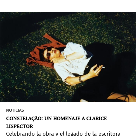
propone un corrimiento de la cámara de la
fotógrafa: se deja de lado su labor como
retratista para mirarse a sí misma. Cuenta con la
curaduría de Francisco Medail y la colaboración
de Rolf Art.
NOTICIAS
CONSTELAÇÃO: UN HOMENAJE A CLARICE
LISPECTOR
Celebrando la obra y el legado de la escritora