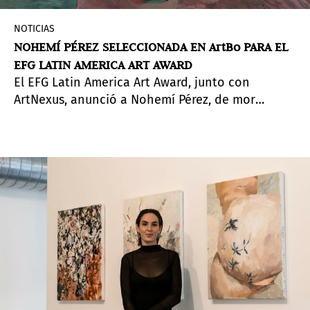
NOTICIAS
NOHEMÍ PÉREZ SELECCIONADA EN ArtBo PARA EL
EFG LATIN AMERICA ART AWARD
El EFG Latin America Art Award, junto con
ArtNexus, anunció a Nohemí Pérez, de mor
Charpentier (París y Bogotá), como una de las
artistas finalistas para el premio anual de la
compañía. El ganador se anunciará en
Pinta
Miami
durante la Semana del Arte de la ciudad.