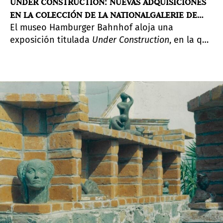
UNDER CONSTRUCTION: NUEVAS ADQUISICIONES
EN LA COLECCIÓN DE LA NATIONALGALERIE DE
El museo Hamburger Bahnhof aloja una
BERLIN
exposición titulada
Under Construction
, en la que
se presentan las últimas incorporaciones a la
colección de la Nationalgalerie. El museo ha
podido adquirir estas nuevas piezas en los
últimos años gracias, en gran parte, a la
financiación de la Freunde der Nationalgalerie.