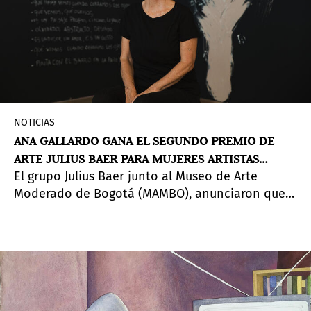
NOTICIAS
ANA GALLARDO GANA EL SEGUNDO PREMIO DE
ARTE JULIUS BAER PARA MUJERES ARTISTAS
El grupo Julius Baer junto al Museo de Arte
LATINOAMERICANAS
Moderado de Bogotá (MAMBO), anunciaron que
Ana Gallardo es la ganadora de la segunda
edición del Premio de Arte Julius Baer para
Artistas Femeninas Latinoamericanas. Es el
primer premio de este tipo que se convoca en
América Latina.