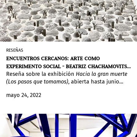
RESEÑAS
ENCUENTROS CERCANOS: ARTE COMO
EXPERIMENTO SOCIAL - BEATRIZ CHACHAMOVITS
Reseña sobre la exhibición
Hacia la gran muerte
EN ART AND CULTURE CENTER, HOLLYWOOD, FL
(Los pasos que tomamos)
, abierta hasta junio
2022
mayo 24, 2022