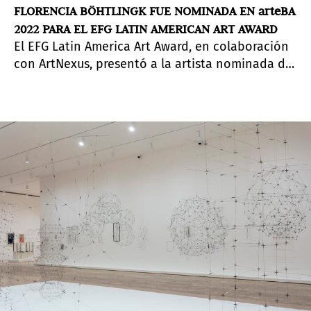
FLORENCIA BÖHTLINGK FUE NOMINADA EN arteBA
2022 PARA EL EFG LATIN AMERICAN ART AWARD
El EFG Latin America Art Award, en colaboración
con ArtNexus, presentó a la artista nominada de
arteBA. Florencia Böhtlingk, de la Galería HACHE,
Buenos Aires, se suma a la lista de artistas
finalistas. El ganador se anunciará en
Pinta
Miami
durante la Semana del Arte de Miami.