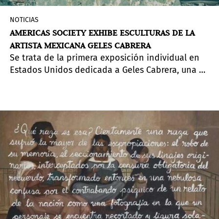
NOTICIAS
AMERICAS SOCIETY EXHIBE ESCULTURAS DE LA
ARTISTA MEXICANA GELES CABRERA
Se trata de la primera exposición individual en
Estados Unidos dedicada a Geles Cabrera, una de
las escultoras más prominentes de su país.
Geles
Cabrera: Museo Escultórico
destacará piezas
creadas durante más de 40 años de su carrera y
estará en exhibición desde el 8 de junio hasta el
30 de julio, 2022.