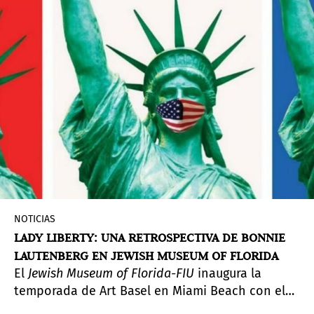
cuatro décadas de una trayectoria que ha
resultado necesaria y visionaria a partes iguales.
NOTICIAS
LADY LIBERTY: UNA RETROSPECTIVA DE BONNIE
LAUTENBERG EN JEWISH MUSEUM OF FLORIDA
El
Jewish Museum of Florida-FIU
inaugura la
temporada de Art Basel en Miami Beach con el
estreno de
Lady Liberty: A Bonnie Lautenberg