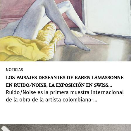
NOTICIAS
LOS PAISAJES DESEANTES DE KAREN LAMASSONNE
EN RUIDO/NOISE, LA EXPOSICIÓN EN SWISS
Ruido/Noise es la primera muestra internacional
INSTITUTE
de la obra de la artista colombiana-
estadounidense Karen Lamassonne. La
exposición en Swiss Institute abarca desde sus
primeros años hasta la actualidad y muestra el
compromiso de la artista con el retrato de la