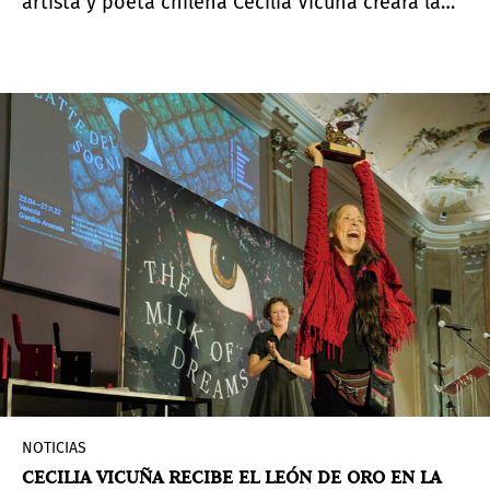
artista y poeta chilena Cecilia Vicuña creará la
próxima
Comisión Hyundai anual
. Vicuña (n. 1948)
es quizás mejor conocida por sus radicales
esculturas textiles, que combinan materiales
naturales y artesanías tradicionales. Vicuña, una
prolífica artista multidisciplinaria, explora las
preocupaciones urgentes de la ecología, la
comunidad y la justicia social. Su nuevo trabajo
site-specific para el Turbine Hall inaugurará el 11
de octubre de 2022.
NOTICIAS
CECILIA VICUÑA RECIBE EL LEÓN DE ORO EN LA