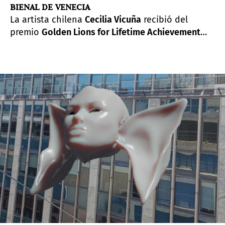
BIENAL DE VENECIA
La artista chilena
Cecilia Vicuña
recibió del
premio
Golden Lions for Lifetime Achievement
(Premio a la trayectoria León de Oro) de la 59
Exposición Internacional de Arte de La Biennale
di Venezia -
The Milk of Dreams
[La leche de los
sueños]