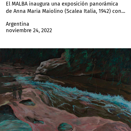
El MALBA inaugura una exposición panorámica
de Anna Maria Maiolino (Scalea Italia, 1942) con
más de cincuenta años de trabajos que incluyen
Argentina
pinturas, dibujos, xilograbados, esculturas,
noviembre 24, 2022
fotografías, videos, piezas sonoras e
instalaciones en un intento de plasmar el
espíritu prismático de la artista.