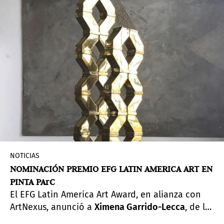
obras participan desde su inmanencia en un
diálogo con la circunstancia.
NOTICIAS
NOMINACIÓN PREMIO EFG LATIN AMERICA ART EN
PINTA PArC
El EFG Latin America Art Award, en alianza con
ArtNexus, anunció a
Ximena Garrido-Lecca
, de la
galería 80m2 Livia Benavides, Lima, como la